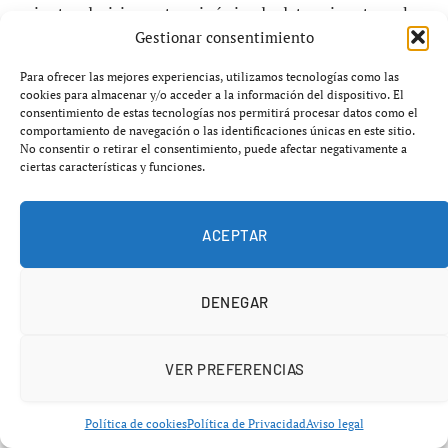
minutos decisivos y terminó siendo determinante en la
Gestionar consentimiento
prórroga, manteniendo con vida a unos Cavaliers que
parecían al borde del colapso competitivo.
Para ofrecer las mejores experiencias, utilizamos tecnologías como las
cookies para almacenar y/o acceder a la información del dispositivo. El
consentimiento de estas tecnologías nos permitirá procesar datos como el
La actuación reabre además el eterno debate sobre
comportamiento de navegación o las identificaciones únicas en este sitio.
Harden: cuestionado durante años por su rendimiento
No consentir o retirar el consentimiento, puede afectar negativamente a
ciertas características y funciones.
en playoffs, pero todavía capaz de dominar escenarios de
máxima presión.
ACEPTAR
Detroit deja escapar una oportunidad
enorme
DENEGAR
La derrota supone un golpe durísimo para Detroit, que
VER PREFERENCIAS
había conseguido controlar amplios tramos del
encuentro y rozó una victoria que habría dejado
Política de cookies
Política de Privacidad
Aviso legal
prácticamente sentenciada la serie.