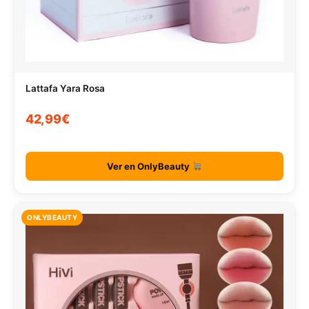
Lattafa Yara Rosa
42,99€
Ver en OnlyBeauty
ONLYBEAUTY