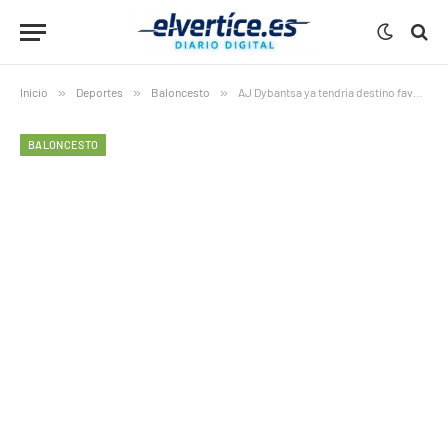
Inicio
»
Deportes
»
Baloncesto
»
AJ Dybantsa ya tendría destino favorito en la NBA y Estados Unidos empieza a agitarse
BALONCESTO