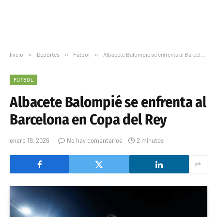
Inicio
»
Deportes
»
Fútbol
»
Albacete Balompié se enfrenta al Barcelona en Copa del Rey
FÚTBOL
Albacete Balompié se enfrenta al
Barcelona en Copa del Rey
enero 19, 2026
No hay comentarios
2 minutos