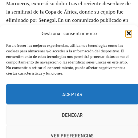
Marruecos, expresó su dolor tras el reciente desenlace de
la semifinal de la Copa de África, donde su equipo fue
eliminado por Senegal. En un comunicado publicado en
sus redes sociales, el jugador se mostró «en estado de
Gestionar consentimiento
shock» y con «el alma rota» tras fallar un penalti crucial
que hubiera llevado a su selección a la final.
Para ofrecer las mejores experiencias, utilizamos tecnologías como las
cookies para almacenar y/o acceder a la información del dispositivo. El
consentimiento de estas tecnologías nos permitirá procesar datos como el
El incidente en cuestión ocurrió durante el tiempo
comportamiento de navegación o las identificaciones únicas en este sitio.
No consentir o retirar el consentimiento, puede afectar negativamente a
suplementario, cuando Brahim provocó un penalti que
ciertas características y funciones.
fue estéril en su ejecución. «Asumo toda la
responsabilidad y me disculpo de todo corazón» declaró
el futbolista, quien fue el máximo goleador del torneo
ACEPTAR
con cinco goles y un destacado líder del equipo marroquí.
Su fallo ha sido titular en las conversaciones sobre el
DENEGAR
partido, que estuvo marcado por la polémica, incluyendo
un gol anulado a Senegal que generó tension en el
estadio.
VER PREFERENCIAS