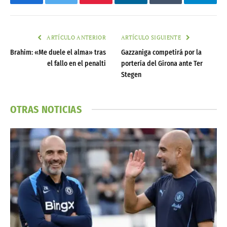
Facebook
Twitter
Pinterest
LinkedIn
Tumblr
Telegr
ARTÍCULO ANTERIOR
ARTÍCULO SIGUIENTE
Brahim: «Me duele el alma» tras
Gazzaniga competirá por la
el fallo en el penalti
portería del Girona ante Ter
Stegen
OTRAS NOTICIAS