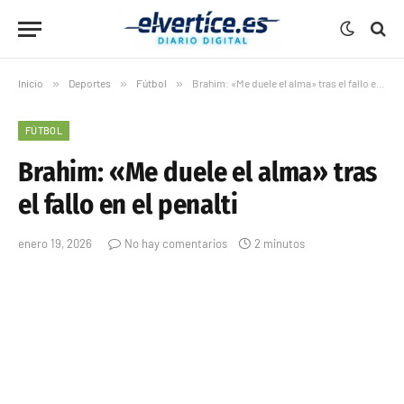
Inicio
»
Deportes
»
Fútbol
»
Brahim: «Me duele el alma» tras el fallo en el penalti
FÚTBOL
Brahim: «Me duele el alma» tras
el fallo en el penalti
enero 19, 2026
No hay comentarios
2 minutos