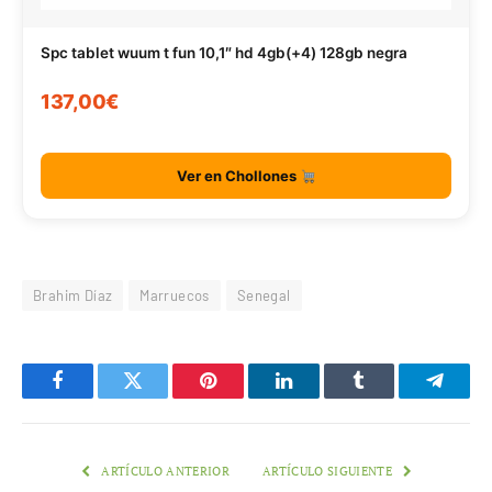
Spc tablet wuum t fun 10,1″ hd 4gb(+4) 128gb negra
137,00€
Ver en Chollones
Brahim Díaz
Marruecos
Senegal
Facebook
Twitter
Pinterest
LinkedIn
Tumblr
Telegr
ARTÍCULO ANTERIOR
ARTÍCULO SIGUIENTE