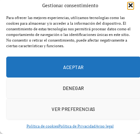
Bernabéu
Gestionar consentimiento
Para ofrecer las mejores experiencias, utilizamos tecnologías como las
Álvaro Arbeloa, exjugador del Real Madrid, ha realizado
cookies para almacenar y/o acceder a la información del dispositivo. El
consentimiento de estas tecnologías nos permitirá procesar datos como el
declaraciones sobre el reciente malestar en el estadio
comportamiento de navegación o las identificaciones únicas en este sitio.
Santiago Bernabéu tras un partido en el que el equipo no
No consentir o retirar el consentimiento, puede afectar negativamente a
ciertas características y funciones.
alcanzó las expectativas de la afición. Durante una
entrevista, Arbeloa subrayó la importancia de que los
jugadores comprendan la gravedad de la situación y
ACEPTAR
cómo esto puede afectar al vestuario.
DENEGAR
En este contexto, Arbeloa destacó que las pitadas del
público no son solo un simple acto de descontento, sino
un reflejo de la conexión entre la afición y el equipo. El
VER PREFERENCIAS
mensaje directo que ha transmitido a los jugadores es
que deben responder a estas situaciones con esfuerzo y
Política de cookies
Política de Privacidad
Aviso legal
dedicación tanto dentro como fuera del campo. Arbeloa