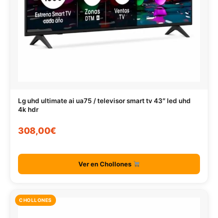
Lg uhd ultimate ai ua75 / televisor smart tv 43″ led uhd
4k hdr
308,00€
Ver en Chollones
CHOLLONES