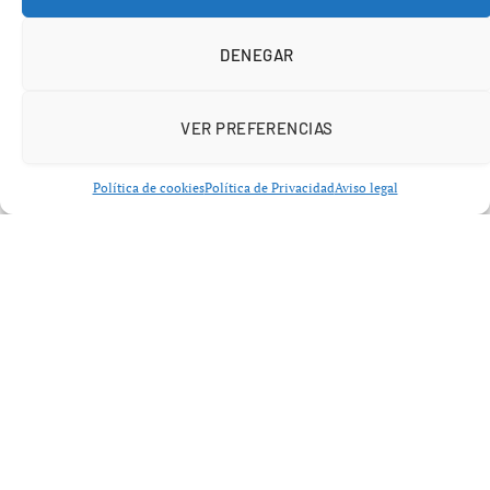
DENEGAR
VER PREFERENCIAS
Política de cookies
Política de Privacidad
Aviso legal
Victoria con sello estratégico y golpe
a Mercedes
El triunfo de
Lewis Hamilton
con
Ferrari
no llegó por
casualidad. Según el director del equipo,
Frédéric
Vasseur
, el resultado fue fruto de una ejecución perfecta: