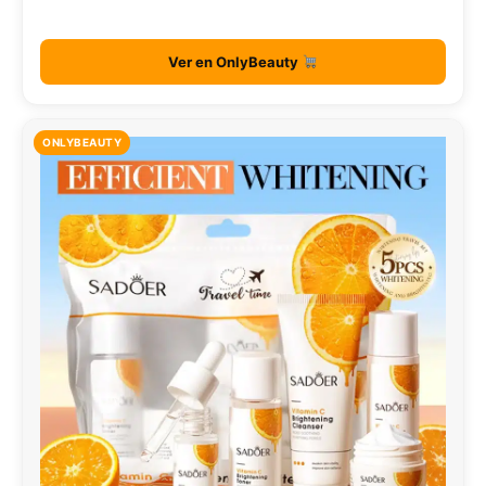
Ver en OnlyBeauty
ONLYBEAUTY