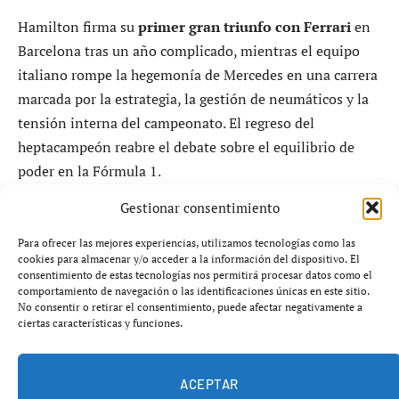
Hamilton firma su
primer gran triunfo con Ferrari
en
Barcelona tras un año complicado, mientras el equipo
italiano rompe la hegemonía de Mercedes en una carrera
marcada por la estrategia, la gestión de neumáticos y la
tensión interna del campeonato. El regreso del
heptacampeón reabre el debate sobre el equilibrio de
poder en la Fórmula 1.
Gestionar consentimiento
Lo que ha ocurrido en Montmeló no es solo una victoria
deportiva: es un mensaje directo al paddock. Ferrari
Para ofrecer las mejores experiencias, utilizamos tecnologías como las
cookies para almacenar y/o acceder a la información del dispositivo. El
vuelve a competir al máximo nivel, y Hamilton recupera
consentimiento de estas tecnologías nos permitirá procesar datos como el
sensaciones tras meses de dudas y críticas internas.
comportamiento de navegación o las identificaciones únicas en este sitio.
No consentir o retirar el consentimiento, puede afectar negativamente a
ciertas características y funciones.
ACEPTAR