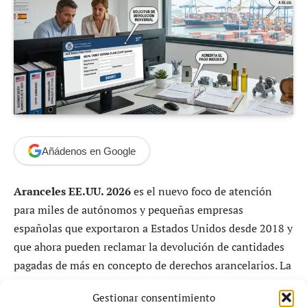
Añádenos en Google
Aranceles EE.UU. 2026
es el nuevo foco de atención
para miles de autónomos y pequeñas empresas
españolas que exportaron a Estados Unidos desde 2018 y
que ahora pueden reclamar la devolución de cantidades
pagadas de más en concepto de derechos arancelarios. La
medida, impulsada tras cambios normativos en el país
Gestionar consentimiento
norteamericano, abre la puerta a recuperaciones que, a