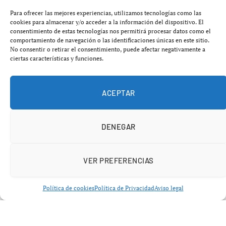
nivel global, podrían superar los 140.000 millones de
Para ofrecer las mejores experiencias, utilizamos tecnologías como las
cookies para almacenar y/o acceder a la información del dispositivo. El
dólares.
consentimiento de estas tecnologías nos permitirá procesar datos como el
comportamiento de navegación o las identificaciones únicas en este sitio.
La clave de los
aranceles EE.UU.
es que no se
No consentir o retirar el consentimiento, puede afectar negativamente a
ciertas características y funciones.
devolverán automáticamente: las empresas deberán
iniciar un procedimiento formal para poder recuperar el
dinero.
ACEPTAR
DENEGAR
VER PREFERENCIAS
Política de cookies
Política de Privacidad
Aviso legal