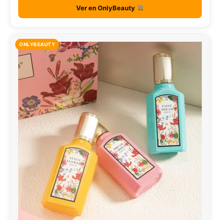
Ver en OnlyBeauty
ONLYBEAUTY