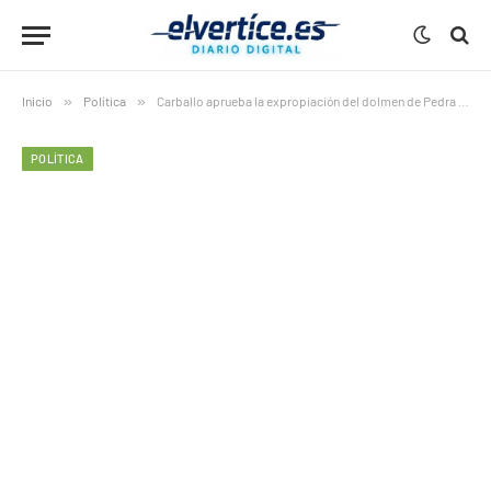
Inicio
»
Política
»
Carballo aprueba la expropiación del dolmen de Pedra Moura: polémica decisión por 41.491 €
POLÍTICA