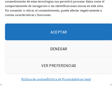
consentimiento de estas tecnologías nos permitirá procesar datos como el
comportamiento de navegación o las identificaciones únicas en este sitio.
No consentir o retirar el consentimiento, puede afectar negativamente a
ciertas características y funciones.
ACEPTAR
DENEGAR
VER PREFERENCIAS
POLÍTICA
Política de cookies
Política de Privacidad
Aviso legal
Operación Kitchen 2026: 7 claves
esenciales del choque político
que enfrenta al Gobierno con