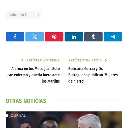
Colorado Rockies
Facebook
Twitter
Pinterest
LinkedIn
Tumblr
Telegr
ARTÍCULO ANTERIOR
ARTÍCULO SIGUIENTE
Alarma en los Mets: Juan Soto
Boticaria García y Dr.
cae enfermo y queda fuera ante
Butragueño publican ‘Mujeres
los Marlins
de hierro’
OTRAS NOTICIAS