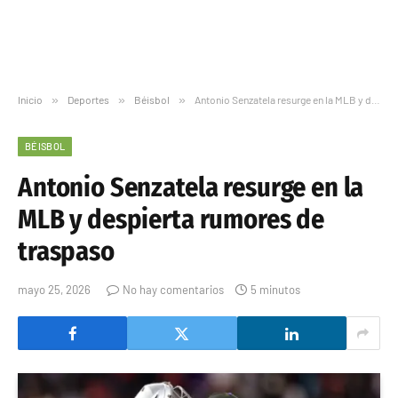
Inicio
»
Deportes
»
Béisbol
»
Antonio Senzatela resurge en la MLB y despierta rumores de traspaso
BÉISBOL
Antonio Senzatela resurge en la
MLB y despierta rumores de
traspaso
mayo 25, 2026
No hay comentarios
5 minutos