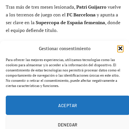
Tras más de tres meses lesionada,
Patri Guijarro
vuelve
a los terrenos de juego con el
FC Barcelona
y apunta a
ser clave en la
Supercopa de España femenina
, donde
el equipo defiende título.
El regreso más esperado del Barça
Gestionar consentimiento
femenino
Para ofrecer las mejores experiencias, utilizamos tecnologías como las
cookies para almacenar y/o acceder a la información del dispositivo. El
consentimiento de estas tecnologías nos permitirá procesar datos como el
La victoria del
FC Barcelona Femení
ante el Alhama (0-
comportamiento de navegación o las identificaciones únicas en este sitio.
2) dejó una noticia que va más allá de los tres puntos: el
No consentir o retirar el consentimiento, puede afectar negativamente a
ciertas características y funciones.
regreso de Patri Guijarro
a la competición
95 días
después
de su lesión.
ACEPTAR
DENEGAR