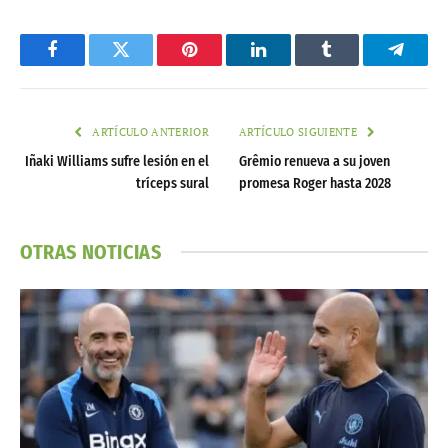
Facebook
Twitter
Pinterest
LinkedIn
Tumblr
Telegr
ARTÍCULO ANTERIOR
ARTÍCULO SIGUIENTE
Iñaki Williams sufre lesión en el
Grêmio renueva a su joven
tríceps sural
promesa Roger hasta 2028
OTRAS NOTICIAS