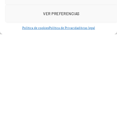
VER PREFERENCIAS
Política de cookies
Política de Privacidad
Aviso legal
La centrocampista balear volvió a pisar el césped tras
perderse
14 partidos con su club
y
cuatro
compromisos con la selección española
, incluidos
encuentros decisivos de la Nations League. Un parón
largo y exigente que la propia jugadora no oculta que fue
duro:
“Los primeros meses fueron los más
complicados; luego, cuando vuelves al