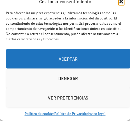
El regreso más esperado del Barça
Gestionar consentimiento
femenino
Para ofrecer las mejores experiencias, utilizamos tecnologías como las
cookies para almacenar y/o acceder a la información del dispositivo. El
consentimiento de estas tecnologías nos permitirá procesar datos como el
La victoria del
FC Barcelona Femení
ante el Alhama (0-
comportamiento de navegación o las identificaciones únicas en este sitio.
2) dejó una noticia que va más allá de los tres puntos: el
No consentir o retirar el consentimiento, puede afectar negativamente a
ciertas características y funciones.
regreso de Patri Guijarro
a la competición
95 días
después
de su lesión.
ACEPTAR
DENEGAR
VER PREFERENCIAS
Política de cookies
Política de Privacidad
Aviso legal