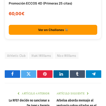
Promoción ECCOS 4D (Primeras 25 citas)
60,00€
Ver en Chollones
Athletic Club
Iñaki Williams
Nico Williams
Facebook
Twitter
Pinterest
LinkedIn
Tumblr
Telegr
ARTÍCULO ANTERIOR
ARTÍCULO SIGUIENTE
La RFEF decide no sancionar a
Arbeloa aborda mensaje al
De Jong y Fermín
vestuario sobre pitadas en el