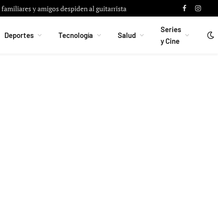
familiares y amigos despiden al guitarrista
Facebook
Instag
Series
Deportes
Tecnología
Salud
y Cine