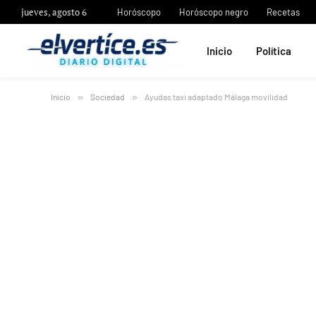
jueves, agosto 6
Horóscopo
Horóscopo negro
Recetas
Inicio
Política
Inicio
»
Sociedad
»
Ayudas taxi adaptado Málaga movilidad