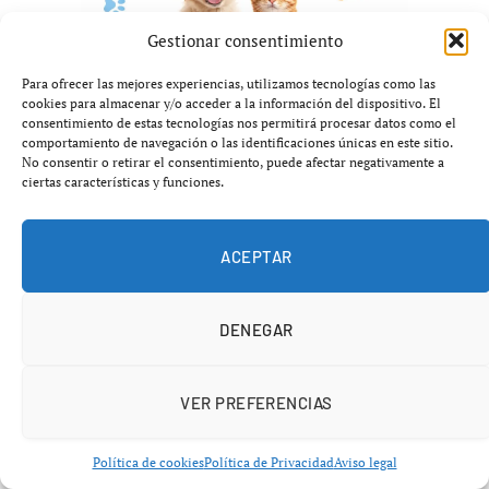
Gestionar consentimiento
Para ofrecer las mejores experiencias, utilizamos tecnologías como las
cookies para almacenar y/o acceder a la información del dispositivo. El
consentimiento de estas tecnologías nos permitirá procesar datos como el
comportamiento de navegación o las identificaciones únicas en este sitio.
No consentir o retirar el consentimiento, puede afectar negativamente a
ciertas características y funciones.
ACEPTAR
SANIDAD
DENEGAR
Nuevo Hospital General
Castellón 2026: 7 claves del
VER PREFERENCIAS
megaproyecto sanitario de 500
Política de cookies
Política de Privacidad
Aviso legal
millones que acelera el