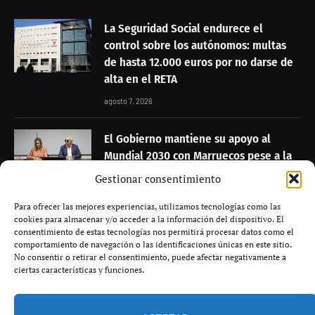
Chenoa ha desmentido de manera categórica los rumores
sobre una posible reconciliación con su exmarido,
Miguel Sánchez Encinas, tras su separación en
noviembre de 2023. La cantante, al ser abordada por las
cámaras, enfatizó que la información sobre su vida
personal es incorrecta.
La artista comunicó que ya había expresado previamente
que no hay fundamento en las especulaciones sobre un
Gestionar consentimiento
acercamiento sentimental y reafirmó que «no es verdad».
Para ofrecer las mejores experiencias, utilizamos tecnologías como las
Insistió en que no mantiene relación cercana con su
cookies para almacenar y/o acceder a la información del dispositivo. El
exmarido, afirmando que no se ven desde hace
consentimiento de estas tecnologías nos permitirá procesar datos como el
comportamiento de navegación o las identificaciones únicas en este sitio.
aproximadamente un año.
No consentir o retirar el consentimiento, puede afectar negativamente a
ciertas características y funciones.