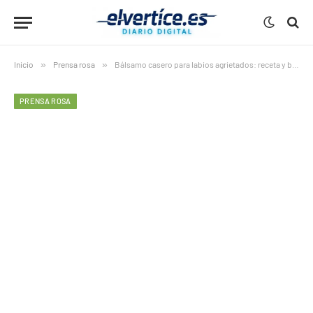
Inicio
»
Prensa rosa
»
Bálsamo casero para labios agrietados: receta y beneficios
PRENSA ROSA