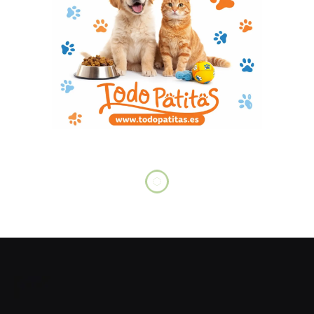
PRENSA ROSA
Chenoa desmiente rumores de
reconciliación con su exmarido
febrero 19, 2026
No hay comentarios
1 minuto