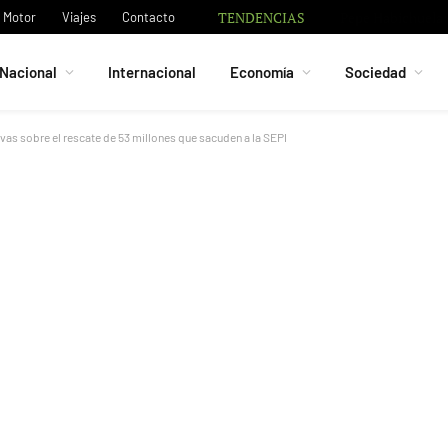
TENDENCIAS
Pepe Habichuela: 
Motor
Viajes
Contacto
Nacional
Internacional
Economía
Sociedad
ivas sobre el rescate de 53 millones que sacuden a la SEPI