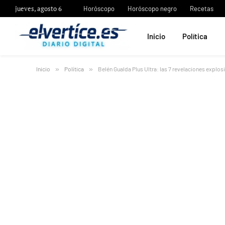
jueves, agosto 6
Horóscopo
Horóscopo negro
Recetas
Inicio
Política
Inicio
»
Política
»
Belén Gualda Plus Ultra: las 7 revelaciones explos