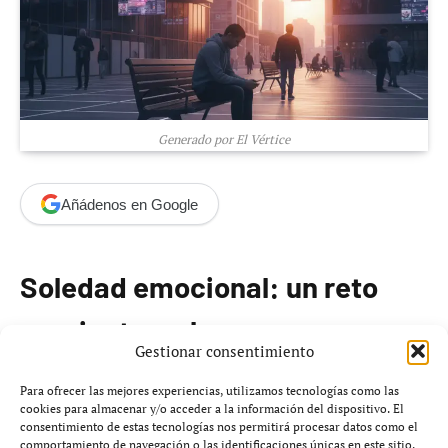
Generado por El Vértice
Añádenos en Google
Soledad emocional: un reto
creciente en la
Gestionar consentimiento
hiperconectividad
Para ofrecer las mejores experiencias, utilizamos tecnologías como las
cookies para almacenar y/o acceder a la información del dispositivo. El
consentimiento de estas tecnologías nos permitirá procesar datos como el
No se requieren circunstancias excepcionales como la
comportamiento de navegación o las identificaciones únicas en este sitio.