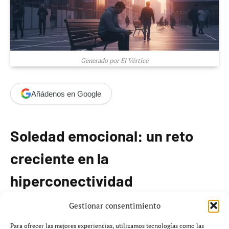
Generado por El Vértice
Añádenos en Google
Soledad emocional: un reto
creciente en la
hiperconectividad
Gestionar consentimiento
No se requieren circunstancias excepcionales como la
pandemia o fenómenos naturales para que el
Para ofrecer las mejores experiencias, utilizamos tecnologías como las