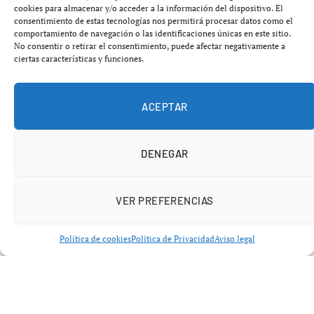
cookies para almacenar y/o acceder a la información del dispositivo. El
aislamiento emocional despierte preocupación en el
consentimiento de estas tecnologías nos permitirá procesar datos como el
ámbito sanitario. Diversos indicadores han señalado que
comportamiento de navegación o las identificaciones únicas en este sitio.
No consentir o retirar el consentimiento, puede afectar negativamente a
el aislamiento emocional es un problema creciente entre
ciertas características y funciones.
distintos grupos y edades, especialmente entre los más
vulnerables.
ACEPTAR
En la actualidad, existe una paradoja: estamos en la era
de la hiperconectividad, pero el sentimiento de
DENEGAR
desconexión emocional sigue en aumento. Este
fenómeno ha sido identificado como uno de los
principales factores de carga para los sistemas de salud
VER PREFERENCIAS
pública debido a sus efectos en la salud mental y física.
Política de cookies
Política de Privacidad
Aviso legal