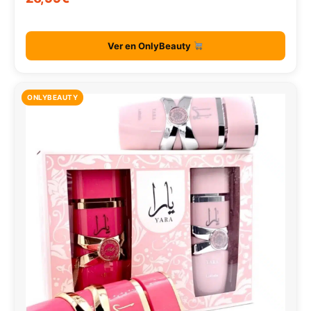
Ver en OnlyBeauty
ONLYBEAUTY