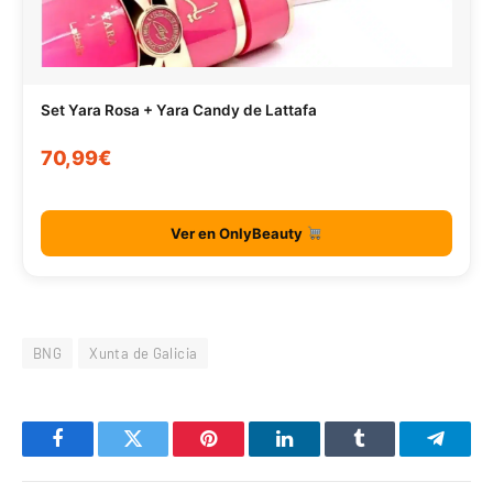
Set Yara Rosa + Yara Candy de Lattafa
70,99€
Ver en OnlyBeauty
BNG
Xunta de Galicia
Facebook
Twitter
Pinterest
LinkedIn
Tumblr
Telegr