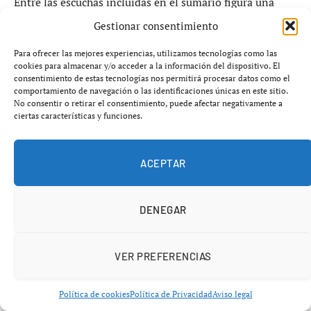
Entre las escuchas incluidas en el sumario figura una
conversación de aproximadamente una hora entre
Gestionar consentimiento
Tejado y su tía, María del Monte
, en la que el
Para ofrecer las mejores experiencias, utilizamos tecnologías como las
investigado intenta transmitirle tranquilidad tras el
cookies para almacenar y/o acceder a la información del dispositivo. El
violento asalto.
consentimiento de estas tecnologías nos permitirá procesar datos como el
comportamiento de navegación o las identificaciones únicas en este sitio.
No consentir o retirar el consentimiento, puede afectar negativamente a
En ese diálogo, según la transcripción policial, el sobrino
ciertas características y funciones.
insiste en que la investigación no tendrá éxito:
ACEPTAR
“
La Policía no va a coger a los ladrones
”
“
No hay nada, no van a encontrar nada
”
DENEGAR
“
Las joyas desaparecen en 48 horas
”
Estas afirmaciones han sido interpretadas por los
VER PREFERENCIAS
investigadores como especialmente llamativas, ya que
Tejado
habría descrito con precisión hipótesis
Política de cookies
Política de Privacidad
Aviso legal