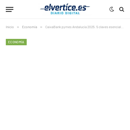
Inicio
»
Economía
»
CaixaBank pymes Andalucía 2025: 5 claves esenciales del récord de 2.600 millones (+26%) en financiación
ECONOMÍA