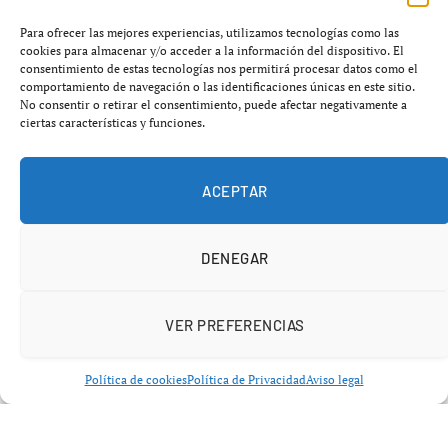
Polémica en O Grove:
Para ofrecer las mejores experiencias, utilizamos tecnologías como las
cookies para almacenar y/o acceder a la información del dispositivo. El
restricciones a autocaravanas
consentimiento de estas tecnologías nos permitirá procesar datos como el
comportamiento de navegación o las identificaciones únicas en este sitio.
desatan tensión turística
No consentir o retirar el consentimiento, puede afectar negativamente a
ciertas características y funciones.
abril 29, 2026
No hay comentarios
4 minutos
ACEPTAR
DENEGAR
VER PREFERENCIAS
Política de cookies
Política de Privacidad
Aviso legal