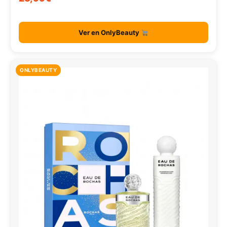
Ver en OnlyBeauty
ONLYBEAUTY