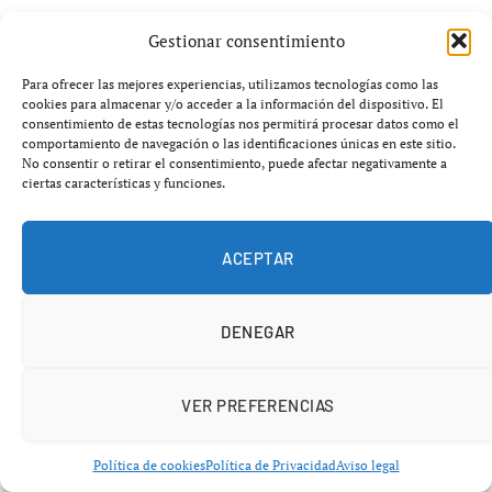
Gestionar consentimiento
Inspecciones y cumplimiento
normativo
Para ofrecer las mejores experiencias, utilizamos tecnologías como las
cookies para almacenar y/o acceder a la información del dispositivo. El
consentimiento de estas tecnologías nos permitirá procesar datos como el
El caso también pone en evidencia el aumento de
comportamiento de navegación o las identificaciones únicas en este sitio.
No consentir o retirar el consentimiento, puede afectar negativamente a
controles en determinados sectores, especialmente
ciertas características y funciones.
aquellos con alta regulación.
Los estancos deben cumplir una normativa compleja, lo
ACEPTAR
que incrementa el riesgo de sanciones ante cualquier
irregularidad.
DENEGAR
Un sector bajo presión
VER PREFERENCIAS
El comercio minorista, en general, enfrenta un entorno
cada vez más exigente:
Política de cookies
Política de Privacidad
Aviso legal