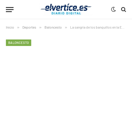
Inicio
»
Deportes
»
Baloncesto
»
La sangría de los banquillos en la Euroliga: diez entrenadores cesados en una temporada histórica
BALONCESTO