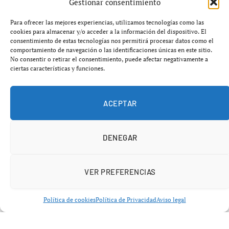
Gestionar consentimiento
Para ofrecer las mejores experiencias, utilizamos tecnologías como las
cookies para almacenar y/o acceder a la información del dispositivo. El
consentimiento de estas tecnologías nos permitirá procesar datos como el
comportamiento de navegación o las identificaciones únicas en este sitio.
No consentir o retirar el consentimiento, puede afectar negativamente a
ciertas características y funciones.
ACEPTAR
DENEGAR
FÓRMULA 1
VER PREFERENCIAS
El AMR26 mancha a Newey:
Aston Martin en crisis tras un
Política de cookies
Política de Privacidad
Aviso legal
Mónaco desastroso