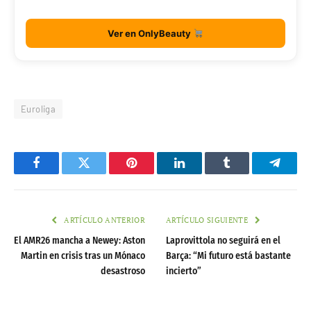
Ver en OnlyBeauty
Euroliga
Facebook
Twitter
Pinterest
LinkedIn
Tumblr
Telegr
ARTÍCULO ANTERIOR
ARTÍCULO SIGUIENTE
El AMR26 mancha a Newey: Aston
Laprovittola no seguirá en el
Martin en crisis tras un Mónaco
Barça: “Mi futuro está bastante
desastroso
incierto”