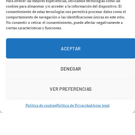
mientras el volumen de negociación en 24 horas ronda
Para ofrecer las mejores experiencias, utilizamos tecnologías como las
cookies para almacenar y/o acceder a la información del dispositivo. El
los 134.960 millones de dólares, reflejando menor
consentimiento de estas tecnologías nos permitirá procesar datos como el
actividad.
comportamiento de navegación o las identificaciones únicas en este sitio.
No consentir o retirar el consentimiento, puede afectar negativamente a
ciertas características y funciones.
El contexto actual responde a una combinación de
factores: estabilización tras tensiones macroeconómicas
ACEPTAR
recientes, menor presión vendedora y una pausa en el
flujo institucional. El índice de Miedo y Codicia se ubica
en 55/100, lo que indica un sentimiento de mercado
DENEGAR
neutral, alejándose tanto del pánico como de la euforia.
VER PREFERENCIAS
Política de cookies
Política de Privacidad
Aviso legal