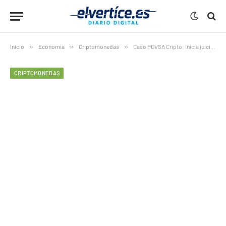
Inicio
»
Economía
»
Criptomonedas
»
Caso PDVSA Cripto: Inicia juicio tras tres años de espera
CRIPTOMONEDAS