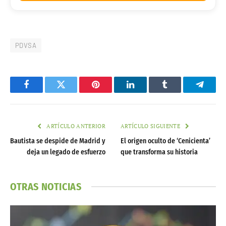
PDVSA
Facebook
Twitter
Pinterest
LinkedIn
Tumblr
Telegr
ARTÍCULO ANTERIOR
ARTÍCULO SIGUIENTE
Bautista se despide de Madrid y
El origen oculto de ‘Cenicienta’
deja un legado de esfuerzo
que transforma su historia
OTRAS NOTICIAS