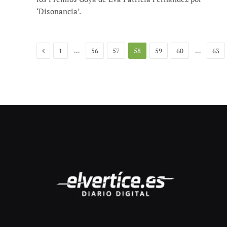
‘Disonancia’.
Anterior
…
…
1
56
57
58
59
60
63