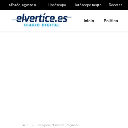
sábado, agosto 8
Horóscopo
Horóscopo negro
Recetas
Inicio
Política
Inicio
»
Categoría: "Cultura" (Página 58)