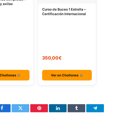
 y axilas
Curso de Buceo 1 Estrella –
Certificación Internacional
€
350,00€
 Chollones
Ver en Chollones
Facebook
Twitter
Pinterest
LinkedIn
Tumblr
Telegram