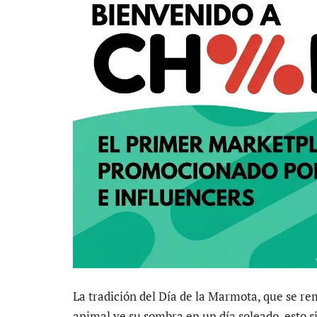
La tradición del Día de la Marmota, que se remo
animal ve su sombra en un día soleado, esto si