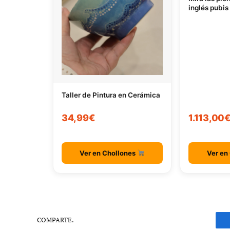
inglés pubis
Taller de Pintura en Cerámica
34,99€
1.113,00
Ver en Chollones
Ver en
COMPARTE.