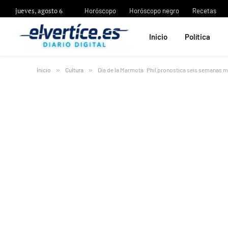
jueves, agosto 6
Horóscopo
Horóscopo negro
Recetas
Inicio
Política
Inicio
»
Cultura
»
Día de la Marmota: Phil pronostica seis semanas m