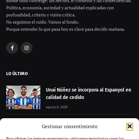
donde todo converge: los hechos, el contexto y las consecuencias.
Política, economía, sociedad y actualidad explicadas con
profundidad, criterio y visión crítica.
No seguimos el ruido. Vamos al fondo.
Porque entender lo que pasa hoy es clave para decidir mañana.
Facebook
Instagram
LO ÚLTIMO
Unai Núñez se incorpora al Espanyol en
calidad de cedido
agosto 6, 2026
Granada negocia con Alberto Flores
Gestionar consentimiento
para reforzar la portería
Para ofrecer las mejores experiencias, utilizamos tecnologías como las