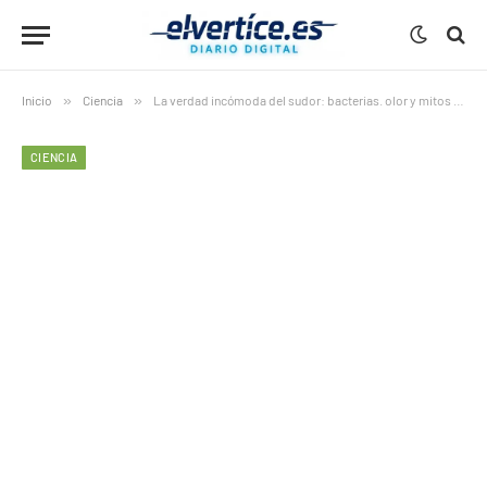
Inicio
»
Ciencia
»
La verdad incómoda del sudor: bacterias. olor y mitos desmontados
CIENCIA