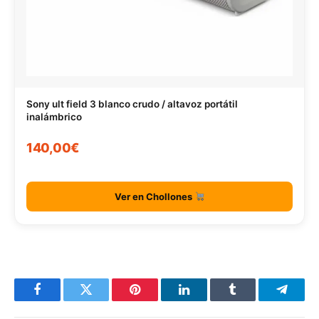
Sony ult field 3 blanco crudo / altavoz portátil
inalámbrico
140,00€
Ver en Chollones
Facebook
Twitter
Pinterest
LinkedIn
Tumblr
Telegr