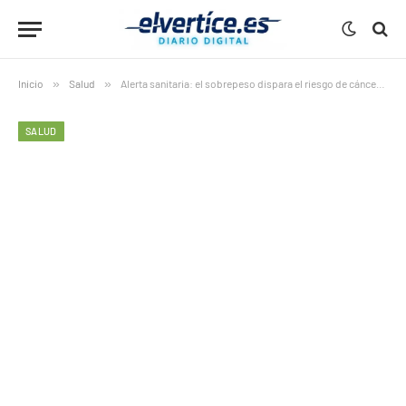
Inicio
»
Salud
»
Alerta sanitaria: el sobrepeso dispara el riesgo de cáncer en Europa
SALUD