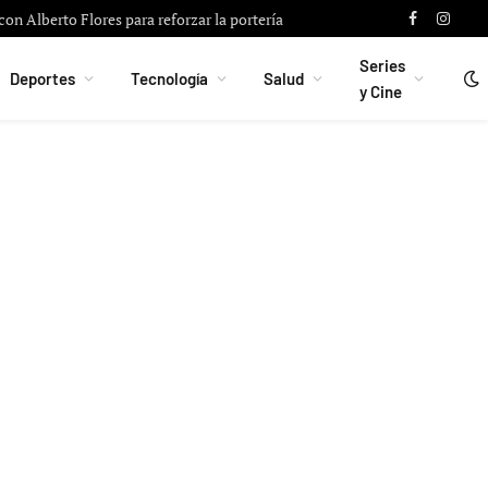
on Alberto Flores para reforzar la portería
Facebook
Instag
Series
Deportes
Tecnología
Salud
y Cine