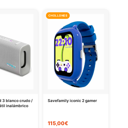
CHOLLONES
ld 3 blanco crudo /
Savefamily iconic 2 gamer
átil inalámbrico
115,00€