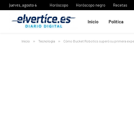
jueves, agosto 6
Horóscopo
Horóscopo negro
Recetas
Inicio
Política
Inicio
»
Tecnología
»
Cómo Bucket Robotics superó su primera expe