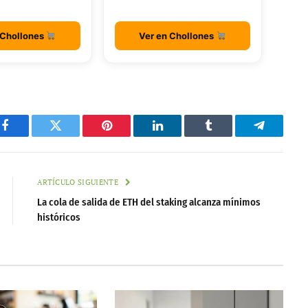
 Chollones
Ver en Chollones
Facebook
Twitter
Pinterest
LinkedIn
Tumblr
Telegram
ARTÍCULO SIGUIENTE
La cola de salida de ETH del staking alcanza mínimos
históricos