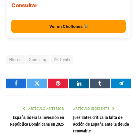
Consultar
Ver en Chollones
Micron
Samsung
SK Hynix
Facebook
Twitter
Pinterest
LinkedIn
Tumblr
Telegr
ARTÍCULO ANTERIOR
ARTÍCULO SIGUIENTE
España lidera la inversión en
Juez Bates critica la falta de
República Dominicana en 2025
acción de España ante la deuda
renovable