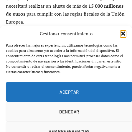
necesitará realizar un ajuste de más de
15 000 millones
de euros
para cumplir con las reglas fiscales de la Unión
Europea.
Gestionar consentimiento
Según el informe, el Gobierno español debe reducir su
gasto y déficit debido a los límites impuestos por la UE,
Para ofrecer las mejores experiencias, utilizamos tecnologías como las
cookies para almacenar y/o acceder a la información del dispositivo. El
que exige mantener el déficit por debajo del
3%
del PIB y
consentimiento de estas tecnologías nos permitirá procesar datos como el
reducir la relación de deuda en relación al PIB.
comportamiento de navegación o las identificaciones únicas en este sitio.
No consentir o retirar el consentimiento, puede afectar negativamente a
ciertas características y funciones.
ACEPTAR
DENEGAR
VER PREFERENCIAS