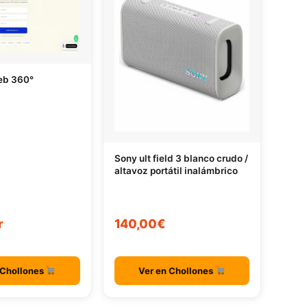
eb 360°
Sony ult field 3 blanco crudo /
altavoz portátil inalámbrico
r
140,00€
 Chollones
Ver en Chollones