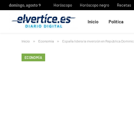
domingo, agosto 9
Horóscopo
Horóscopo negro
Recetas
Inicio
Política
Inicio
»
Economía
»
España lidera la inversión en República Domini
ECONOMÍA