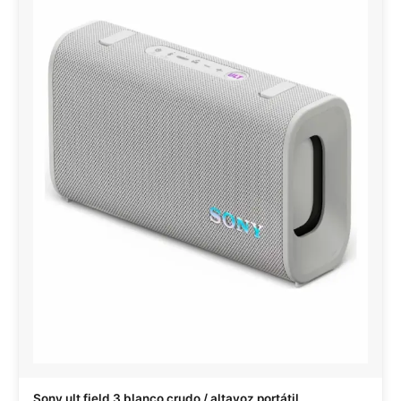
Sony ult field 3 blanco crudo / altavoz portátil