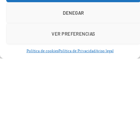
DENEGAR
VER PREFERENCIAS
Política de cookies
Política de Privacidad
Aviso legal
El extremo brasileño reconoció recientemente que se
encuentra “mejor”, pero
no al 100 %
, una declaración
que ha encendido todas las alertas en el barcelonismo.
En una temporada donde cada partido es determinante,
especialmente en eliminatorias directas, forzar su
presencia podría suponer un riesgo mayor.