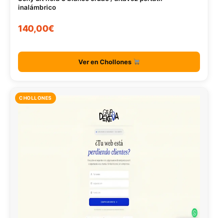
inalámbrico
140,00€
Ver en Chollones
CHOLLONES