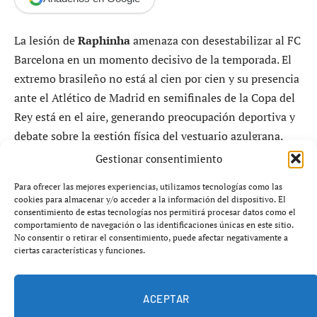
La lesión de
Raphinha
amenaza con desestabilizar al FC
Barcelona en un momento decisivo de la temporada. El
extremo brasileño no está al cien por cien y su presencia
ante el Atlético de Madrid en semifinales de la Copa del
Rey está en el aire, generando preocupación deportiva y
debate sobre la gestión física del vestuario azulgrana.
Gestionar consentimiento
La preocupación en el entorno del FC Barcelona es
Para ofrecer las mejores experiencias, utilizamos tecnologías como las
evidente. Raphinha arrastra una
sobrecarga en el
cookies para almacenar y/o acceder a la información del dispositivo. El
aductor derecho
que le ha impedido entrenar con
consentimiento de estas tecnologías nos permitirá procesar datos como el
comportamiento de navegación o las identificaciones únicas en este sitio.
normalidad y que ya le ha dejado fuera en los últimos
No consentir o retirar el consentimiento, puede afectar negativamente a
compromisos ligueros. Aunque el club no ha emitido un
ciertas características y funciones.
parte especialmente alarmante, la realidad es que el
jugador no ha podido completar sesiones al mismo ritmo
ACEPTAR
que el resto del grupo.