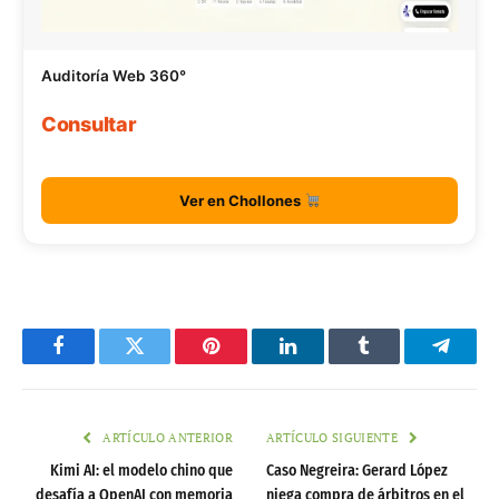
Auditoría Web 360°
Consultar
Ver en Chollones
Facebook
Twitter
Pinterest
LinkedIn
Tumblr
Telegr
ARTÍCULO ANTERIOR
ARTÍCULO SIGUIENTE
Kimi AI: el modelo chino que
Caso Negreira: Gerard López
desafía a OpenAI con memoria
niega compra de árbitros en el