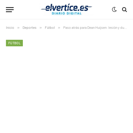
Inicio
»
Deportes
»
Fútbol
»
Paso atrás para Dean Huijsen: lesión y dudas ante Benfica complican su temporada
FÚTBOL