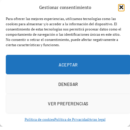
Gestionar consentimiento
Lesión que complica aún más a los
Para ofrecer las mejores experiencias, utilizamos tecnologías como las
cookies para almacenar y/o acceder a la información del dispositivo. El
Orioles
consentimiento de estas tecnologías nos permitirá procesar datos como el
comportamiento de navegación o las identificaciones únicas en este sitio.
No consentir o retirar el consentimiento, puede afectar negativamente a
Westburg, de 27 años, ya había lidiado con molestias en
ciertas características y funciones.
el
oblicuo derecho
durante los entrenamientos de
primavera. Sin embargo, el problema se agravó tras una
práctica reciente, cuando reportó dolor al lanzar. El
ACEPTAR
presidente de operaciones de béisbol de los Orioles,
Mike Elias
, confirmó que el jugador recibirá una
DENEGAR
inyección de plasma rico en plaquetas
y que su regreso
tiene un
cronograma indefinido
, dejando
incertidumbre sobre su participación en la temporada
VER PREFERENCIAS
temprana.
Política de cookies
Política de Privacidad
Aviso legal