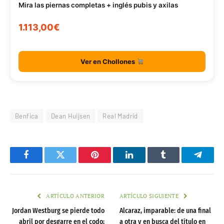
Mira las piernas completas + inglés pubis y axilas
1.113,00€
Ver en Chollones
Benfica
Dean Huijsen
Real Madrid
Facebook
Twitter
Pinterest
LinkedIn
Tumblr
Telegr
ARTÍCULO ANTERIOR
ARTÍCULO SIGUIENTE
Jordan Westburg se pierde todo
Alcaraz, imparable: de una final
abril por desgarre en el codo;
a otra y en busca del título en