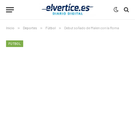
Inicio
»
Deportes
»
Fútbol
»
Debut soñado de Malen con la Roma
FÚTBOL