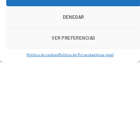
DENEGAR
VER PREFERENCIAS
Política de cookies
Política de Privacidad
Aviso legal
Manu de Juan, en su cobertura del evento, ha confirmado
los once iniciales de ambos equipos. Julián López de
Lerma dirige al Castilla en su primer partido tras
sustituir a Arbeloa y mantiene una formación
continuista.
El
once del Mérida
ha sido igualmente confirmado a