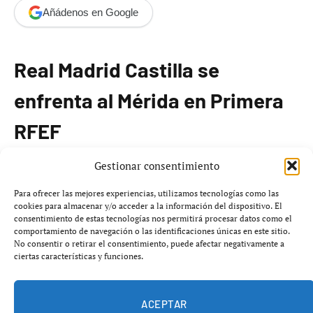
Añádenos en Google
Real Madrid Castilla se
enfrenta al Mérida en Primera
RFEF
Gestionar consentimiento
El partido entre el
Real Madrid Castilla
y
Mérida
se
juega el
18 de enero de 2026
en el estadio del filial
Para ofrecer las mejores experiencias, utilizamos tecnologías como las
cookies para almacenar y/o acceder a la información del dispositivo. El
blanco. Este encuentro es parte del Grupo 1 de
Primera
consentimiento de estas tecnologías nos permitirá procesar datos como el
RFEF
.
comportamiento de navegación o las identificaciones únicas en este sitio.
No consentir o retirar el consentimiento, puede afectar negativamente a
ciertas características y funciones.
El
Mérida
se presenta tras haber ganado anteriormente
al Castilla por
3-0
, lo que añade tensión ante el nuevo
enfrentamiento.
ACEPTAR