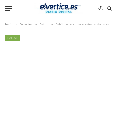
Inicio
»
Deportes
»
Fútbol
»
Pubill destaca como central moderno en derrota del Atlético
FÚTBOL