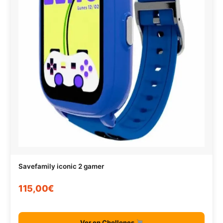
Savefamily iconic 2 gamer
115,00€
Ver en Chollones