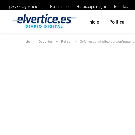
jueves, agosto 6
Horóscopo
Horóscopo negro
Recetas
Inicio
Política
Inicio
»
Deportes
»
Fútbol
»
Defensa del Atlético para enfrentar a