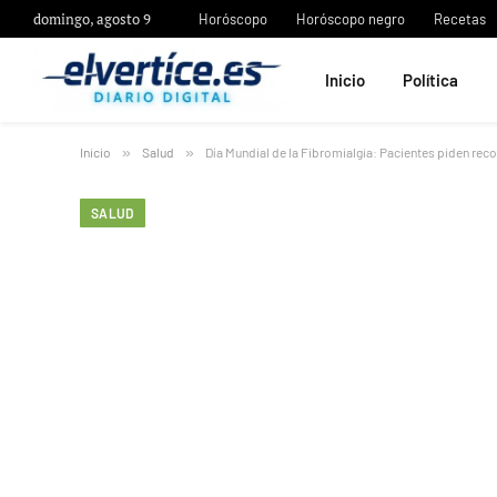
domingo, agosto 9
Horóscopo
Horóscopo negro
Recetas
Inicio
Política
Inicio
»
Salud
»
Día Mundial de la Fibromialgia: Pacientes piden re
SALUD