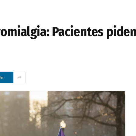
romialgia: Pacientes pide
In