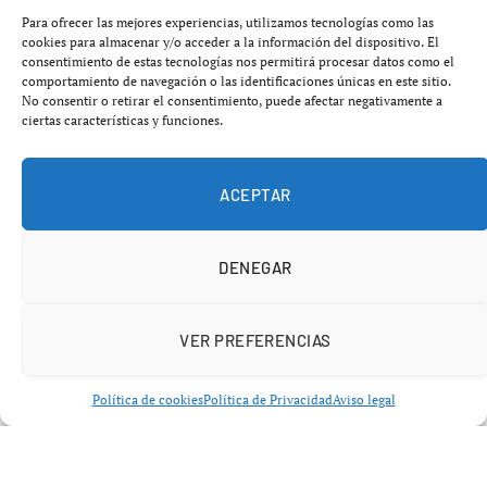
equipamiento empleado durante la práctica deportiva
Para ofrecer las mejores experiencias, utilizamos tecnologías como las
puede resultar contraproducente. Diversos estudios han
cookies para almacenar y/o acceder a la información del dispositivo. El
consentimiento de estas tecnologías nos permitirá procesar datos como el
revelado que una parte significativa del material
comportamiento de navegación o las identificaciones únicas en este sitio.
deportivo más comercializado no solo carece de
No consentir o retirar el consentimiento, puede afectar negativamente a
ciertas características y funciones.
propiedades protectoras, sino que puede ocasionar daños
progresivos al organismo.
ACEPTAR
Entre los productos en cuestión se encuentran las
prendas deportivas, que comúnmente están elaboradas
DENEGAR
con materiales como el poliéster, nailon o elastano,
derivados del petróleo. Estos materiales ofrecen ligereza
y elasticidad, pero durante cada lavado, liberan un
VER PREFERENCIAS
significativo número de microfibras al agua. Según un
estudio publicado en la
revista Marine Pollution
Política de cookies
Política de Privacidad
Aviso legal
Bulletin
, se detectó más de
700 000 partículas
en una
sola colada de seis kilos de ropa sintética.