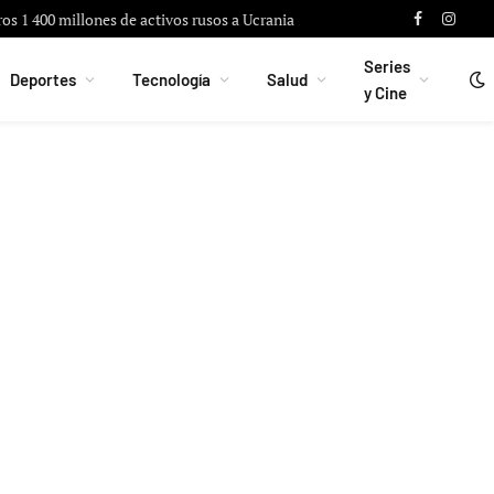
ros 1 400 millones de activos rusos a Ucrania
Facebook
Instag
Series
Deportes
Tecnología
Salud
y Cine