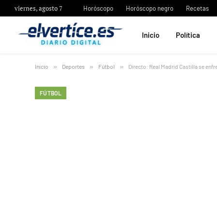
viernes, agosto 7
Horóscopo
Horóscopo negro
Recetas
Inicio
Política
Inicio
»
Deportes
»
Fútbol
»
Directo: Real Madrid Castilla se enf
FÚTBOL