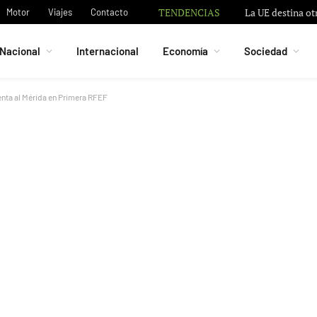
TENDENCIAS
La UE destina ot
Motor
Viajes
Contacto
Nacional
Internacional
Economía
Sociedad
renta al Mérida en Primera RFEF