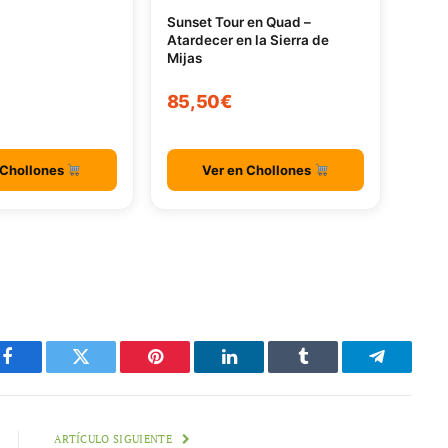
Sunset Tour en Quad –
Atardecer en la Sierra de
Mijas
85,50€
 Chollones
Ver en Chollones
Facebook
Twitter
Pinterest
LinkedIn
Tumblr
Telegram
ARTÍCULO SIGUIENTE