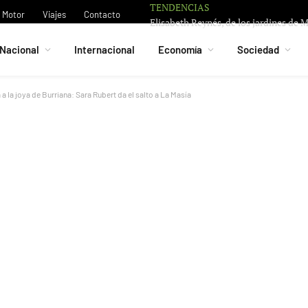
TENDENCIAS
Motor
Viajes
Contacto
Nacional
Internacional
Economía
Sociedad
 a la joya de Burriana: Sara Rubert da el salto a La Masía