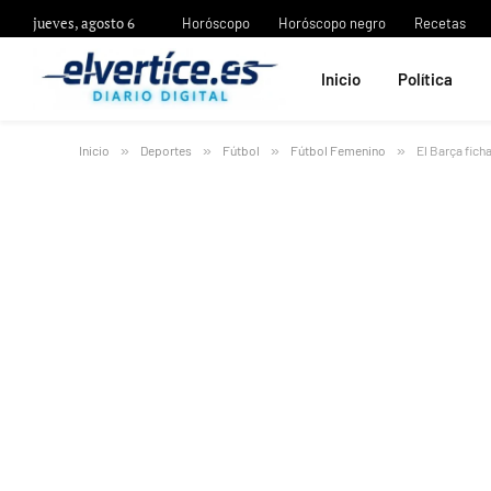
jueves, agosto 6
Horóscopo
Horóscopo negro
Recetas
Inicio
Política
Inicio
»
Deportes
»
Fútbol
»
Fútbol Femenino
»
El Barça ficha