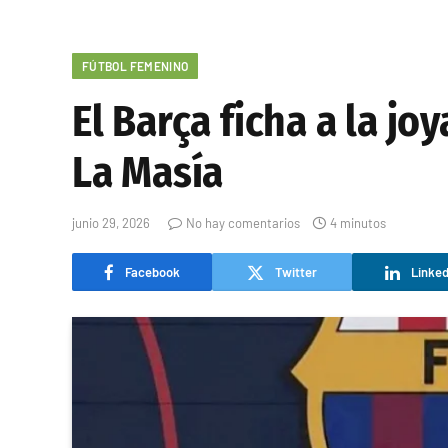
FÚTBOL FEMENINO
El Barça ficha a la jo
La Masía
junio 29, 2026
No hay comentarios
4 minutos
Facebook
Twitter
Linked