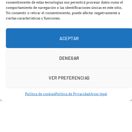
consentimiento de estas tecnologías nos permitirá procesar datos como el
propiedades protectoras, sino que puede ocasionar daños
comportamiento de navegación o las identificaciones únicas en este sitio.
No consentir o retirar el consentimiento, puede afectar negativamente a
progresivos al organismo.
ciertas características y funciones.
Entre los productos en cuestión se encuentran las
prendas deportivas, que comúnmente están elaboradas
ACEPTAR
con materiales como el poliéster, nailon o elastano,
derivados del petróleo. Estos materiales ofrecen ligereza
DENEGAR
y elasticidad, pero durante cada lavado, liberan un
significativo número de microfibras al agua. Según un
estudio publicado en la
revista Marine Pollution
VER PREFERENCIAS
Bulletin
, se detectó más de
700 000 partículas
en una
sola colada de seis kilos de ropa sintética.
Política de cookies
Política de Privacidad
Aviso legal