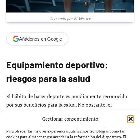
Generado por El Vértice
Añádenos en Google
Equipamiento deportivo:
riesgos para la salud
El hábito de hacer deporte es ampliamente reconocido
por sus beneficios para la salud. No obstante, el
equipamiento empleado durante la práctica deportiva
Gestionar consentimiento
puede resultar contraproducente. Diversos estudios han
revelado que una parte significativa del material
Para ofrecer las mejores experiencias, utilizamos tecnologías como las
cookies para almacenar y/o acceder a la información del dispositivo. El
deportivo más comercializado no solo carece de