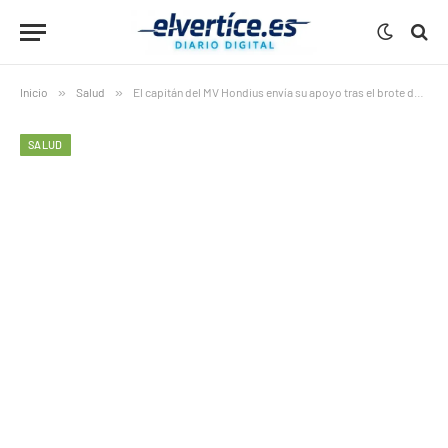
Inicio
»
Salud
»
El capitán del MV Hondius envía su apoyo tras el brote de hantavirus
SALUD