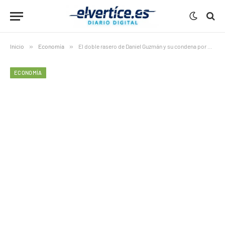
Inicio
»
Economía
»
El doble rasero de Daniel Guzmán y su condena por okupas
ECONOMÍA