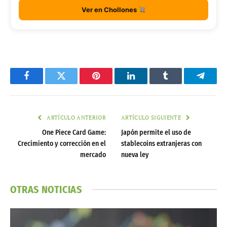
Ver en Chollones
Facebook
Twitter
Pinterest
LinkedIn
Tumblr
Telegr
ARTÍCULO ANTERIOR
ARTÍCULO SIGUIENTE
One Piece Card Game:
Japón permite el uso de
Crecimiento y corrección en el
stablecoins extranjeras con
mercado
nueva ley
OTRAS NOTICIAS