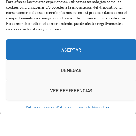
Para ofrecer las mejores experiencias, utilizamos tecnologías como las
cookies para almacenar y/o acceder a la información del dispositivo. El
consentimiento de estas tecnologías nos permitirá procesar datos como el
comportamiento de navegación o las identificaciones únicas en este sitio.
No consentir o retirar el consentimiento, puede afectar negativamente a
ciertas características y funciones.
Un Clásico decidido por calidad y
oficio
ACEPTAR
El
FC Barcelona
se proclamó campeón de la
Supercopa
de España femenina
tras derrotar por
2-0
al
Real
DENEGAR
Madrid
en la final disputada en el
Estadio Castalia
(Castellón de la Plana)
. Los goles de
Esmee Brugts
, en
VER PREFERENCIAS
la primera parte, y de
Alexia Putellas
, desde el punto de
penalti en el tramo final, certificaron un triunfo que
Política de cookies
Política de Privacidad
Aviso legal
consolida la hegemonía culé.