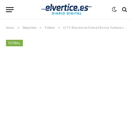
Inicio
»
Deportes
»
Fútbol
»
El FC Barcelona ficha a Ebrima Tunkara como nuevo talento
FÚTBOL