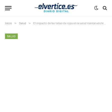
Inicio
»
Salud
»
El impacto de las tallas de ropa en la salud mental adolescente
SALUD