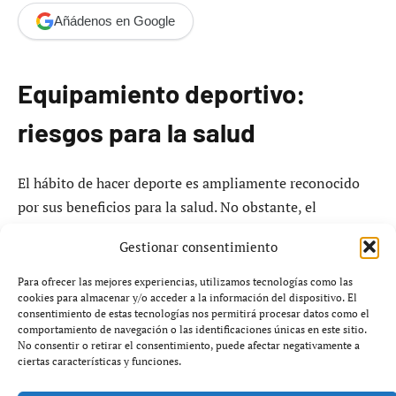
Añádenos en Google
Equipamiento deportivo:
riesgos para la salud
El hábito de hacer deporte es ampliamente reconocido
por sus beneficios para la salud. No obstante, el
equipamiento empleado durante la práctica deportiva
Gestionar consentimiento
puede resultar contraproducente. Diversos estudios han
revelado que una parte significativa del material
Para ofrecer las mejores experiencias, utilizamos tecnologías como las
cookies para almacenar y/o acceder a la información del dispositivo. El
deportivo más comercializado no solo carece de
consentimiento de estas tecnologías nos permitirá procesar datos como el
propiedades protectoras, sino que puede ocasionar daños
comportamiento de navegación o las identificaciones únicas en este sitio.
No consentir o retirar el consentimiento, puede afectar negativamente a
progresivos al organismo.
ciertas características y funciones.
Entre los productos en cuestión se encuentran las