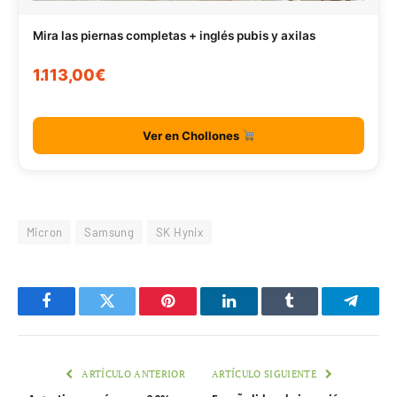
Mira las piernas completas + inglés pubis y axilas
1.113,00€
Ver en Chollones
Micron
Samsung
SK Hynix
Facebook
Twitter
Pinterest
LinkedIn
Tumblr
Telegr
ARTÍCULO ANTERIOR
ARTÍCULO SIGUIENTE