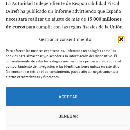
La Autoridad Independiente de Responsabilidad Fiscal
(Airef) ha publicado un informe advirtiendo que España
necesitará realizar un ajuste de más de
15 000 millones
de euros
para cumplir con las reglas fiscales de la Unión
Europea.
Gestionar consentimiento
Según el informe, el Gobierno español debe reducir su
Para ofrecer las mejores experiencias, utilizamos tecnologías como las
cookies para almacenar y/o acceder a la información del dispositivo. El
gasto y déficit debido a los límites impuestos por la UE,
consentimiento de estas tecnologías nos permitirá procesar datos como el
que exige mantener el déficit por debajo del
3%
del PIB y
comportamiento de navegación o las identificaciones únicas en este sitio.
No consentir o retirar el consentimiento, puede afectar negativamente a
reducir la relación de deuda en relación al PIB.
ciertas características y funciones.
ACEPTAR
DENEGAR