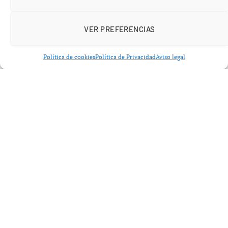
VER PREFERENCIAS
Política de cookies
Política de Privacidad
Aviso legal
El dispositivo
Alcolock
se conecta al sistema de
encendido del vehículo, y requiere que el conductor
realice una prueba de aliento. Si el conductor no realiza
la prueba o si el resultado supera el límite legal, el
vehículo no podrá arrancar. Este sistema también incluye
un módulo de control que registra y almacena los
resultados, creando así un historial de uso.