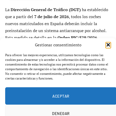
La
Dirección General de Tráfico (DGT)
ha establecido
que a partir del
7 de julio de 2026
, todos los coches
nuevos matriculados en España deberán incluir la
preinstalación de un sistema antiarranque por alcohol.
Esta medida se detalla en la
Orden PJC/528/2026
,
publicada el
29 de mayo de 2026
en el
Boletín Oficial
Gestionar consentimiento
del Estado (BOE)
.
Para ofrecer las mejores experiencias, utilizamos tecnologías como las
cookies para almacenar y/o acceder a la información del dispositivo. El
El sistema en cuestión estará diseñado para permitir la
consentimiento de estas tecnologías nos permitirá procesar datos como el
comportamiento de navegación o las identificaciones únicas en este sitio.
futura instalación del dispositivo
Alcolock
, el cual evita
No consentir o retirar el consentimiento, puede afectar negativamente a
el arranque del vehículo si el conductor presenta un
ciertas características y funciones.
nivel de alcohol superior al permitido. Desde
julio de
2022
, ya existía la obligación de esta preinstalación para
ACEPTAR
vehículos de nueva homologación, pero a partir de la
fecha mencionada se extenderá a todos los coches
DENEGAR
nuevos, sin importar su fecha de homologación.