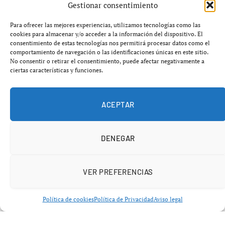
2024, mientras su peso demográfico supera ya el 14%
Gestionar consentimiento
del total de la población.
Para ofrecer las mejores experiencias, utilizamos tecnologías como las
cookies para almacenar y/o acceder a la información del dispositivo. El
El debate sobre el impacto económico de la inmigración
consentimiento de estas tecnologías nos permitirá procesar datos como el
comportamiento de navegación o las identificaciones únicas en este sitio.
vuelve a cobrar fuerza tras la publicación de las últimas
No consentir o retirar el consentimiento, puede afectar negativamente a
estadísticas oficiales de la
Agencia Tributaria
. Los datos
ciertas características y funciones.
correspondientes al ejercicio
2024
muestran que
los
contribuyentes extranjeros aportaron 6 894 millones
ACEPTAR
de euros al Impuesto sobre la Renta de las Personas
Físicas (IRPF)
, una cifra que representa
solo el 5,19%
de toda la recaudación obtenida por este impuesto
, a
DENEGAR
pesar de que los extranjeros ya constituyen
el 14,06% de
la población residente en España
, según el
Instituto
VER PREFERENCIAS
Nacional de Estadística (INE)
.
Política de cookies
Política de Privacidad
Aviso legal