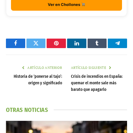
Ver en Chollones
Facebook
Twitter
Pinterest
LinkedIn
Tumblr
Telegr
ARTÍCULO ANTERIOR
ARTÍCULO SIGUIENTE
Historia de ‘ponerse al tajo’:
Crisis de incendios en España:
origen y significado
quemar el monte sale más
barato que apagarlo
OTRAS NOTICIAS