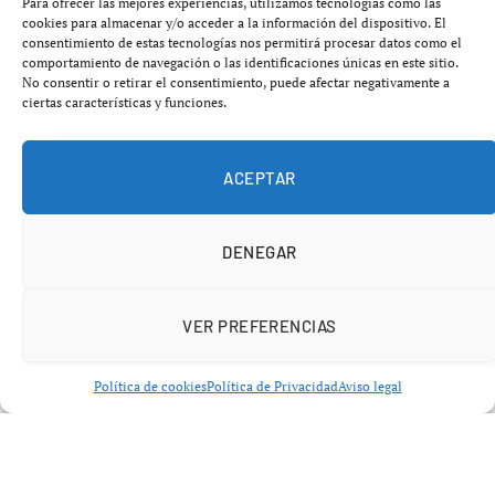
Para ofrecer las mejores experiencias, utilizamos tecnologías como las
puntos de riqueza
al cierre de 2025, comparado con la
cookies para almacenar y/o acceder a la información del dispositivo. El
consentimiento de estas tecnologías nos permitirá procesar datos como el
media de la Unión Europea, que es de 100 puntos. Este
comportamiento de navegación o las identificaciones únicas en este sitio.
dato representa una caída de
un punto respecto a 2017
,
No consentir o retirar el consentimiento, puede afectar negativamente a
ciertas características y funciones.
el último año completo de gobierno del Partido Popular
(PP).
ACEPTAR
Según el informe, en el año 2024, la riqueza per cápita
medida en
Paridad de Poder Adquisitivo (PPA)
se
DENEGAR
mantuvo en el 92% de la media europea, lo que
posiciona a España en el puesto 16 de los 27 países de la
Unión Europea.
VER PREFERENCIAS
Política de cookies
Política de Privacidad
Aviso legal