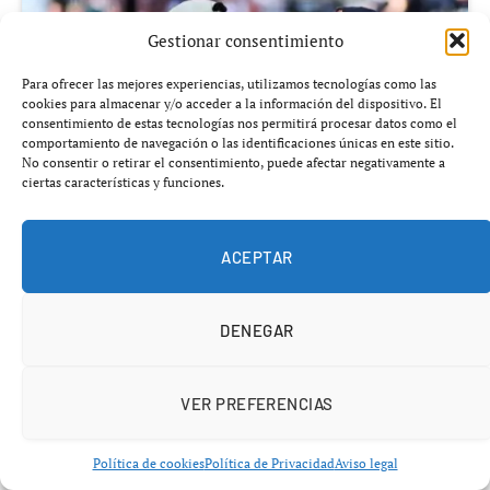
Gestionar consentimiento
Para ofrecer las mejores experiencias, utilizamos tecnologías como las
cookies para almacenar y/o acceder a la información del dispositivo. El
consentimiento de estas tecnologías nos permitirá procesar datos como el
comportamiento de navegación o las identificaciones únicas en este sitio.
No consentir o retirar el consentimiento, puede afectar negativamente a
ciertas características y funciones.
ACEPTAR
Añádenos en Google
DENEGAR
Lo que se vivió en Bruselas no fue una final más. Fue un
aviso directo al dominio establecido en el pádel mundial.
VER PREFERENCIAS
Juan Lebrón y Leo Augsburger
han irrumpido con
fuerza en la élite tras firmar una remontada que deja
Política de cookies
Política de Privacidad
Aviso legal
tocados a los número uno.