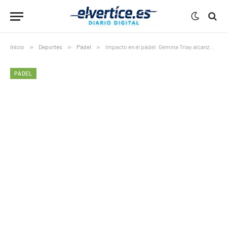
Inicio
»
Deportes
»
Pádel
»
Impacto en el pádel: Gemma Triay alcanza 100 finales y consolida su hegemonía
PÁDEL