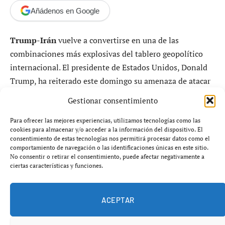
Añádenos en Google
Trump-Irán
vuelve a convertirse en una de las
combinaciones más explosivas del tablero geopolítico
internacional. El presidente de Estados Unidos, Donald
Trump, ha reiterado este domingo su amenaza de atacar
Irán si las autoridades del país persa no acceden a cerrar
Gestionar consentimiento
un nuevo acuerdo en materia nuclear. Las declaraciones
llegan después de que el líder supremo iraní, el ayatolá
Para ofrecer las mejores experiencias, utilizamos tecnologías como las
cookies para almacenar y/o acceder a la información del dispositivo. El
Alí Jamenei, advirtiera de que cualquier agresión contra
consentimiento de estas tecnologías nos permitirá procesar datos como el
su país podría desencadenar un conflicto de alcance
comportamiento de navegación o las identificaciones únicas en este sitio.
No consentir o retirar el consentimiento, puede afectar negativamente a
regional con consecuencias imprevisibles.
ciertas características y funciones.
La escalada verbal entre Washington y Teherán se
ACEPTAR
produce en un contexto de máxima tensión en Oriente
Próximo, marcado por el estancamiento de las