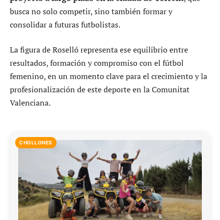
busca no solo competir, sino también formar y
consolidar a futuras futbolistas.
La figura de Roselló representa ese equilibrio entre
resultados, formación y compromiso con el fútbol
femenino, en un momento clave para el crecimiento y la
profesionalización de este deporte en la Comunitat
Valenciana.
CHOLLONES