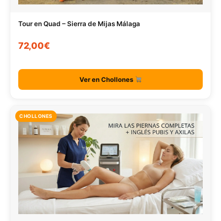
Tour en Quad – Sierra de Mijas Málaga
72,00€
Ver en Chollones
CHOLLONES