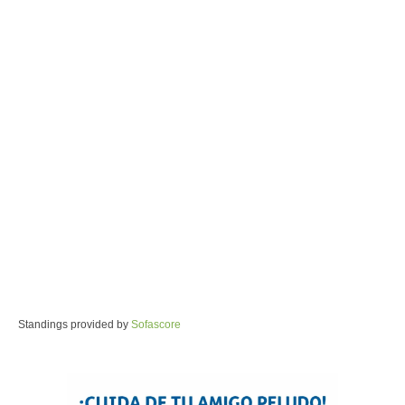
Standings provided by
Sofascore