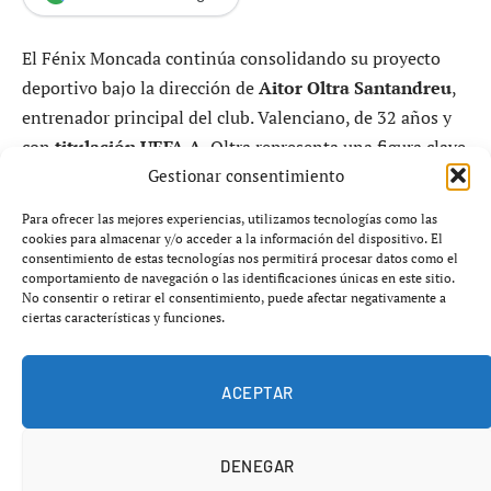
El Fénix Moncada continúa consolidando su proyecto
deportivo bajo la dirección de
Aitor Oltra Santandreu
,
entrenador principal del club. Valenciano, de 32 años y
con
titulación UEFA A
, Oltra representa una figura clave
en el crecimiento y la identidad de una entidad
Gestionar consentimiento
íntegramente femenina y con una clara vocación
Para ofrecer las mejores experiencias, utilizamos tecnologías como las
formativa y competitiva.
cookies para almacenar y/o acceder a la información del dispositivo. El
consentimiento de estas tecnologías nos permitirá procesar datos como el
comportamiento de navegación o las identificaciones únicas en este sitio.
Con
19 años de experiencia en el fútbol
, tanto
No consentir o retirar el consentimiento, puede afectar negativamente a
ciertas características y funciones.
masculino como femenino —los últimos seis dedicados
exclusivamente al fútbol femenino—, Aitor Oltra aporta
un perfil completo, moderno y profundamente
ACEPTAR
comprometido con el desarrollo de las jugadoras. Su
trayectoria incluye una etapa destacada en el
staff del
DENEGAR
Levante UD Femenino en Primera División
, además de