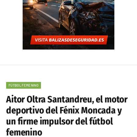
FÚTBOL FEMENINO
Aitor Oltra Santandreu, el motor
deportivo del Fénix Moncada y
un firme impulsor del fútbol
femenino