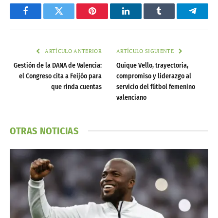
Facebook
Twitter
Pinterest
LinkedIn
Tumblr
Telegr
ARTÍCULO ANTERIOR
ARTÍCULO SIGUIENTE
Gestión de la DANA de Valencia:
Quique Vello, trayectoria,
el Congreso cita a Feijóo para
compromiso y liderazgo al
que rinda cuentas
servicio del fútbol femenino
valenciano
OTRAS NOTICIAS