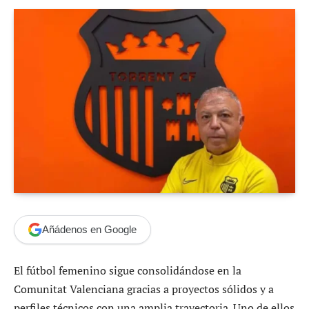
Añádenos en Google
El fútbol femenino sigue consolidándose en la
Comunitat Valenciana gracias a proyectos sólidos y a
perfiles técnicos con una amplia trayectoria. Uno de ellos