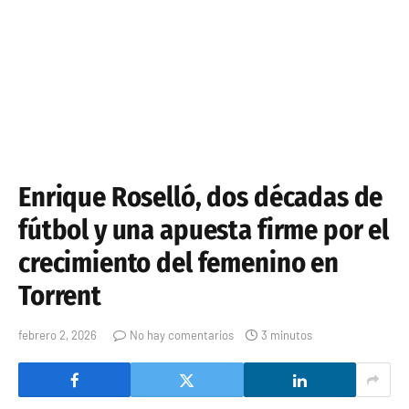
Enrique Roselló, dos décadas de
fútbol y una apuesta firme por el
crecimiento del femenino en
Torrent
febrero 2, 2026
No hay comentarios
3 minutos