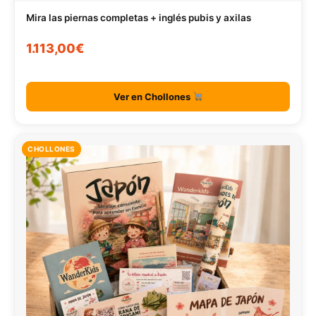
Mira las piernas completas + inglés pubis y axilas
1.113,00€
Ver en Chollones
CHOLLONES