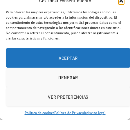
Gestionar consentimiento
El Gobierno de coalición vuelve a exhibir públicamente
Para ofrecer las mejores experiencias, utilizamos tecnologías como las
sus grietas. Sumar, socio del Ejecutivo liderado por Pedro
cookies para almacenar y/o acceder a la información del dispositivo. El
Sánchez, ha llamado este martes a la movilización social
consentimiento de estas tecnologías nos permitirá procesar datos como el
comportamiento de navegación o las identificaciones únicas en este sitio.
contra el denominado
decretazo del alquiler
aprobado
No consentir o retirar el consentimiento, puede afectar negativamente a
por el PSOE, que contempla rebajas fiscales para los
ciertas características y funciones.
propietarios que congelen o no incrementen el precio de
los alquileres.
ACEPTAR
DENEGAR
VER PREFERENCIAS
Política de cookies
Política de Privacidad
Aviso legal
La formación que encabeza la vicepresidenta segunda,
Yolanda Díaz, ha mostrado así su rechazo frontal a las